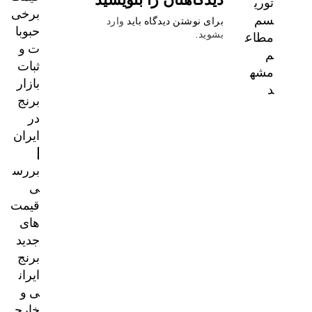
توری
برخی
سم
برای نوشتن دیدگاه باید
وارد
حبوبا
مطاع
بشوید
.
ت و
م
ثبات
مشه
بازار
د
برنج
در
ایران
|
بررس
ی
قیمت‌
های
جدید
برنج
ایران
ی و
خارج