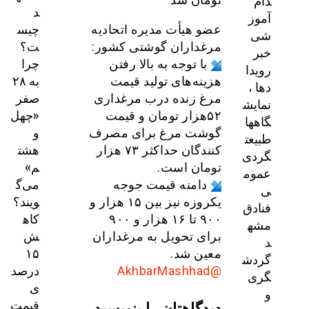
دام
د
آموز
چیس
عضو هیأت مدیره اتحادیه
شی
ت؟
مرغداران گوشتی کشور:
خبر
چرا
با توجه به بالا رفتن
رویدا
به ۲۸
هزینه‌های تولید قیمت
دها ،
صفر
مرغ زنده درب مرغداری
نمایش
«چهل
۵۲هزار تومان و قیمت
گاهها
و
گوشت مرغ برای مصرف
طبیعت
هشت
کنندگان حداکثر ۷۳ هزار
گردی
م»
تومان است.
عموم
می‌گ
دامنه قیمت جوجه
ی
ویند؟
یکروزه نیز بین ۱۵ هزار و
فنادق
کاه
۹۰۰ تا ۱۶ هزار و ۹۰۰
مشه
ش
برای تحویل به مرغداران
د
۱۵
معین شد.
گردش
درصد
@AkhbarMashhad
گری
ی
و
قیمت
دیدگاهتان را بنویسید