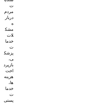
ت
مردم
دربار
ه
مشک
لات
خدما
ت
پزشک
ی،
بازپرد
اخت
هزینه‌
ها،
خدما
ت
پستی
و