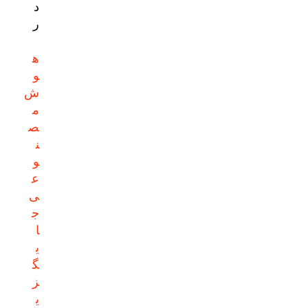
د
ر
ه
و
ش
م
ص
ن
و
ع
ی
ج
ا
ی
گ
ز
ی