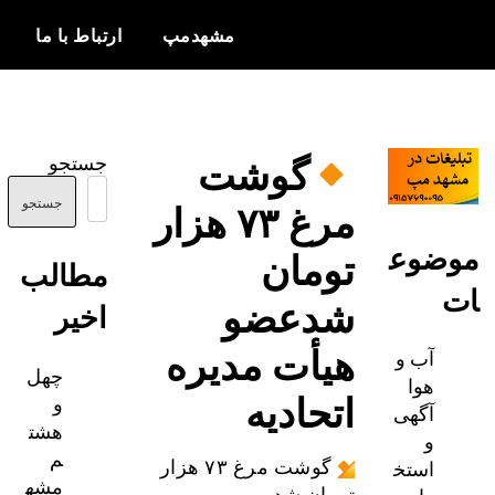
مشهدمپ
ارتباط با ما
اخبار و
مشهدمپ
اطلاعات
گوشت
جستجو
بروز از شهر
مرغ ۷۳ هزار
مشهد
جستجو
ضوع
تومان
مطالب
شدعضو
اخیر
هیأت مدیره
آب و
چهل
هوا
اتحادیه
و
آگهی
هشت
و
م
استخ
گوشت مرغ ۷۳ هزار
مشه
تومان شد