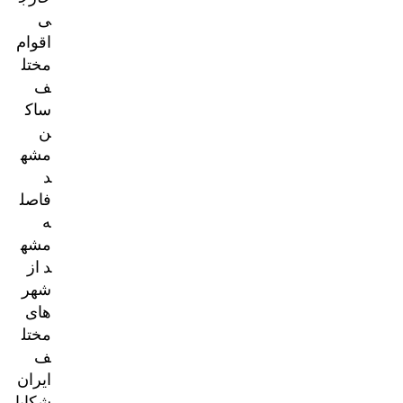
ی
اقوام
مختل
ف
ساک
ن
مشه
د
فاصل
ه
مشه
د از
شهر
های
مختل
ف
ایران
شکایا