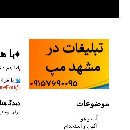
Skip
to
content
♦️با 
♦️
با هم دع
با قرا
@AkhbareFori
موضوعات
دیدگاهتا
برای نوشتن 
آب و هوا
آگهی و استخدام