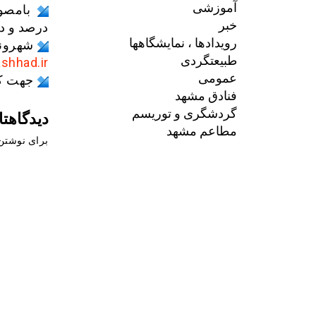
آموزشی
خبر
درصد و در حوزه‌های ۴ و ۵ د
رویدادها ، نمایشگاهها
شهروند
طبیعتگردی
shhad.ir
عمومی
جهت کسب اط
فنادق مشهد
گردشگری و توریسم
دیدگاهتا
مطاعم مشهد
برای نوشتن 